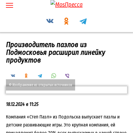
Перейти
к
содержанию
Производитель пазлов из
Подмосковья расширил линейку
продуктов
© Изображение из открытых источников
18.12.2024 в 11:25
Компания «Степ Пазл» из Подольска выпускает пазлы и
детские развивающие игры. Это крупная компания, ей
принадлежит более 70% всех выпускаемых в нашей стране