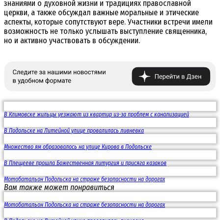
знаниями о духовной жизни и традициях православной
церкви, а также обсуждал важные моральные и этические
аспекты, которые сопутствуют вере. Участники встречи имели
возможность не только услышать выступление священника,
но и активно участвовать в обсуждении.
В Климовске жильцы уезжают из квартир из-за проблем с канализацией
В Подольске на Литейной улице провалилась ливневка
Множество ям образовалось на улице Кирова в Подольске
В Плещееве прошла Божественная литургия и присяга казаков
Мотобатальон Подольска на страже безопасности на дорогах
Вам также может понравиться
Мотобатальон Подольска на страже безопасности на дорогах