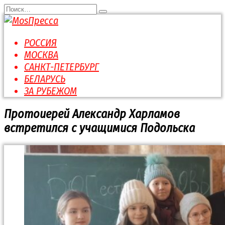
Перейти
Search
к
for:
содержанию
РОССИЯ
МОСКВА
САНКТ-ПЕТЕРБУРГ
БЕЛАРУСЬ
ЗА РУБЕЖОМ
Протоиерей Александр Харламов
встретился с учащимися Подольска