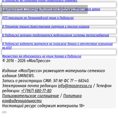
В Подольске на Литейной улице провалилась ливневка
На перекрестке с круговым движением в Подольске образовался затор
© Протоиерей Александр Харламов на встрече с учениками
ДТП произошло на Ленинградской улице в Подольске
В Плещееве прошла Божественная литургия и присяга казаков
В Подольске активно продолжается модернизация системы теплоснабжения
В Подольске водители жалуются на скользкие дороги и отсутствие освещения
на А107
Множество ям образовалось на улице Кирова в Подольске
© 2016 - 2026 «MosПресса»
Издание «MosПресса» размещает материалы сетевого
издания SMINEWS.
Запись о регистрации СМИ: ЭЛ № ФС 77 — 68340.
Электронная почта редакции
info@mospressa.ru
/ Телефон
редакции:
+7 (967) 680-77-80
Пользовательское соглашение
/
Политика
конфиденциальности
Настоящий ресурс содержит материалы 18+