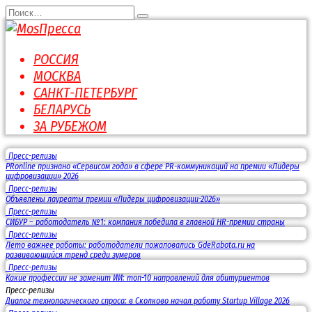
Перейти
Search
к
for:
содержанию
РОССИЯ
МОСКВА
САНКТ-ПЕТЕРБУРГ
БЕЛАРУСЬ
ЗА РУБЕЖОМ
Пресс-релизы
PRonline признано «Сервисом года» в сфере PR-коммуникаций на премии «Лидеры
цифровизации» 2026
Пресс-релизы
Объявлены лауреаты премии «Лидеры цифровизации-2026»
Пресс-релизы
СИБУР – работодатель №1: компания победила в главной HR-премии страны
Пресс-релизы
Лето важнее работы: работодатели пожаловались GdeRabota.ru на
развивающийся тренд среди зумеров
Пресс-релизы
Какие профессии не заменит ИИ: топ-10 направлений для абитуриентов
Пресс-релизы
Диалог технологического спроса: в Сколково начал работу Startup Village 2026