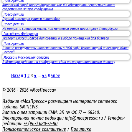
Пресс-релизы
Авторский город нового формата: как ЖК «Листория» переосмысливает
современную жилую среду Крыма
Пресс-релизы
Лучший каменщик учится в колледже
Пресс-релизы
Не метры, а сценарии жизни: как меняется рынок новостроек Петербурга
Российская Федерация
Эксперт Елисей Волков дал советы о выборе помещения для бизнеса
Пресс-релизы
В какие инструменты инвестировать в 2026 году. Комментарий инвестора Юлии
Погасий
Москва и Московская область
В Мытищах ребенок на квадроцикле сбил несовершеннолетнюю девочку
Пагинация
записей
Назад
1
2
3
4
…
45
Далее
© 2016 - 2026 «MosПресса»
Издание «MosПресса» размещает материалы сетевого
издания SMINEWS.
Запись о регистрации СМИ: ЭЛ № ФС 77 — 68340.
Электронная почта редакции
info@mospressa.ru
/ Телефон
редакции:
+7 (967) 680-77-80
Пользовательское соглашение
/
Политика