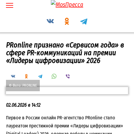
Перейти
к
содержанию
PRonline признано «Сервисом года» в
сфере PR-коммуникаций на премии
«Лидеры цифровизации» 2026
© Фото: PRONLINE
02.06.2026 в 14:12
Первое в России онлайн PR-агентство PRonline стало
лауреатом престижной премии «Лидеры цифровизации»
(Digital Leaders) 2026, одержав победу в номинации