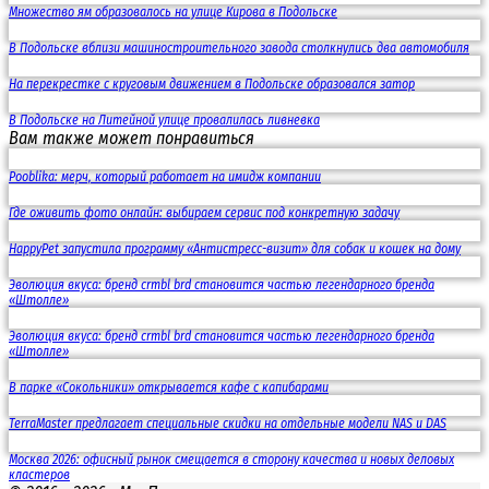
Множество ям образовалось на улице Кирова в Подольске
В Подольске вблизи машиностроительного завода столкнулись два автомобиля
На перекрестке с круговым движением в Подольске образовался затор
В Подольске на Литейной улице провалилась ливневка
Вам также может понравиться
Pooblika: мерч, который работает на имидж компании
Где оживить фото онлайн: выбираем сервис под конкретную задачу
HappyPet запустила программу «Антистресс-визит» для собак и кошек на дому
Эволюция вкуса: бренд crmbl brd становится частью легендарного бренда
«Штолле»
Эволюция вкуса: бренд crmbl brd становится частью легендарного бренда
«Штолле»
В парке «Сокольники» открывается кафе с капибарами
TerraMaster предлагает специальные скидки на отдельные модели NAS и DAS
Москва 2026: офисный рынок смещается в сторону качества и новых деловых
кластеров