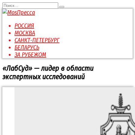
Перейти
Search
к
for:
содержанию
РОССИЯ
МОСКВА
САНКТ-ПЕТЕРБУРГ
БЕЛАРУСЬ
ЗА РУБЕЖОМ
«ЛабСуд» — лидер в области
экспертных исследований