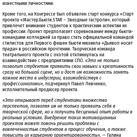
известными личностями.
Кроме того, на Конгрессе был объявлен старт конкурса «Старт
проекта «Мастер.Бьюти.STAR – Звездные гастроли», который
привлечет внимание студентов к практическим аспектам их
профессии. Проект предполагает соревнование между бьюти-
командами колледжей за право стать официальной командой
стилистов для Первого фешен бьюти мюзикла «Дьявол носит
прада» в российском прочтении. Творческая команда
театрального проекта с охотой откликнулась на
взаимодействие с предприятиями СПО.
«Это не только
позволит студентам проявить свои навыки и креативность
сразу на большой сцене, но и даст им возможность занять
важное место в индустрии, взаимодействуя с
профессионалами»,
подчеркнул Павел Левченко,
исполнительный продюсер проекта.
«Это открывает перед студентами множество
перспектив, позволяя им не только проявить себя в
творческой сфере, но и получить бесценный опыт работы в
реальных условиях. Внедрение таких мотивационных
проектов может помочь решить проблемы с
вовлеченностью студентов в процесс обучения, а также
повысить их карьерную ориентированность»,
— Галина