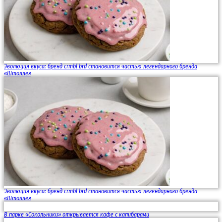
Эволюция вкуса: бренд crmbl brd становится частью легендарного бренда
«Штолле»
Эволюция вкуса: бренд crmbl brd становится частью легендарного бренда
«Штолле»
В парке «Сокольники» открывается кафе с капибарами