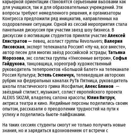
карьерной ориентации становятся серьезными вызовами как
для учащихся, так и для образовательных учреждений. Эти
вопросы требуют немедленного решения, и организаторы
Конгресса предложили ряд инициатив, направленных на
оздоровление ситуации. Одной из сессий мероприятия стала
панельная дискуссия при участии звезд шоу бизнеса. В
дискуссии о мотивации студентов приняли участие
Алексей
Елистратов —
певец, асолист группы Revoльvers;
Валерия
Лисовская
, эксперт телеканала Россия1 «Ну-ка, все вместе»,
автор песен для многих звёзд российской эстрады;
Татьяна
Морозова
, экс солистка группы «Унесенные ветром»,
Софья
Гайдукова
, танцовщица, хореограф художественный
руководитель телепроектов «Большой балет» на телеканале
Россия Культура;
Эстель Семенчук,
телеведущая авторских
рубрик на федеральных каналах РуТв Пятница, руководитель
школы пластического грима Мосфильм;
Алекс Блинов
—
звёздный стилист, музыкант, солист европейского проекта
ALEXIS SKIZAR, владелец салона красоты;
Юлия Витрук
,
актриса театра и кино. Медийные персоны поделились своим
опытом, рассказали о преодолении трудностей на пути к
успеху и поделились бьюти-лайфхаками.
На таких сессиях студенты смогут не только получить новые
знания, но и зарядиться вдохновением от встречи с