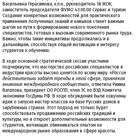
Васильевна Герасимова, к.п.н., руководитель 1й МОК,
заместитель председателя ФУМО 43.00.00 Сервис и туризм
Создание конкретных возможностей для практического
применения полученных знаний и навыков станет важным
шагом на пути к формированию нового поколения
специалистов, готовых к вызовам современного рынка труда.
Важно, чтобы такие инициативы продолжались и в
дальнейшем, способствуя общей мотивации и интересу
студентов к обучению.
В ходе основной стратегической сессии участники
подчеркнули, что мастерство российских специалистов в
индустрии красоты высоко ценится по всему миру.
«Россия
действительно задаёт тренды в этой сфере, привлекая
внимание международного сообщества»,
отметила Римма
Вагапова, президент ОО РОСПП, член ЭС по ВЭД Комитета
экономики ГосДумы РФ. В ходе обсуждения были озвучены
идеи о запуске мастер-классов на базе Русских домов в
зарубежных странах. Этот подход не только будет
способствовать продвижению российских традиций и
культуры, но и откроет дополнительные возможности для
студентов, желающих обмениваться опытом на
международном рынке образования в сфере красоты.