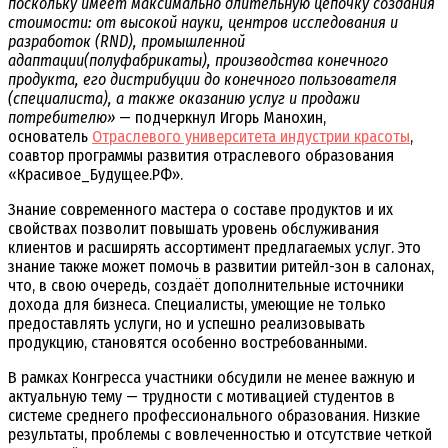
поскольку имеет максимально длительную цепочку создания
стоимости: от высокой науки, центров исследования и
разработок (RND), промышленной
адаптации(полуфабрикаты), производства конечного
продукта, его дистрибуции до конечного пользователя
(специалиста), а также оказанию услуг и продажи
потребителю»
— подчеркнул Игорь Манохин,
основатель
Отраслевого университета индустрии красоты
,
соавтор программы развития отраслевого образования
«Красивое_Будущее.РФ».
Знание современного мастера о составе продуктов и их
свойствах позволит повышать уровень обслуживания
клиентов и расширять ассортимент предлагаемых услуг. Это
знание также может помочь в развитии ритейл-зон в салонах,
что, в свою очередь, создаёт дополнительные источники
дохода для бизнеса. Специалисты, умеющие не только
предоставлять услуги, но и успешно реализовывать
продукцию, становятся особенно востребованными.
В рамках Конгресса участники обсудили не менее важную и
актуальную тему — трудности с мотивацией студентов в
системе среднего профессионального образования. Низкие
результаты, проблемы с вовлеченностью и отсутствие четкой