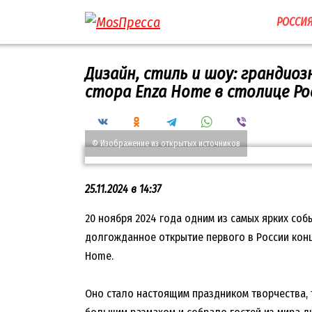
Перейти
РОССИ
к
содержанию
Дизайн, стиль и шоу: грандио
стора Enza Home в столице Ро
© Изображение из открытых источников
25.11.2024 в 14:37
20 ноября 2024 года одним из самых ярких соб
долгожданное открытие первого в России кон
Home.
Оно стало настоящим праздником творчества, 