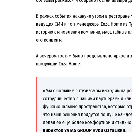
большим размахом и собрало гостей из мира ди
В рамках события накануне утром в ресторане 
ведущих СМИ и топ-менеджеры Enza Home из 
историю становления компании, масштабные пл
его концепта.
А вечером гостям было представлено яркое и
продукции Enza Home.
«Мы с большим энтузиазмом выходим на ро
сотрудничество с нашими партнерами и кли
функциональные пространства, которые от
что наши решения придутся по душе каждом
делая ее еще более комфортной и стильно
директор YATAS GROUP Нури Озташкин.