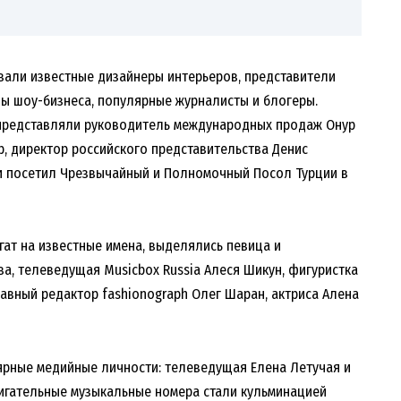
вали известные дизайнеры интерьеров, представители
ды шоу-бизнеса, популярные журналисты и блогеры.
 представляли руководитель международных продаж Онур
р, директор российского представительства Денис
и посетил Чрезвычайный и Полномочный Посол Турции в
гат на известные имена, выделялись певица и
а, телеведущая Musicbox Russia Алеся Шикун, фигуристка
главный редактор fashionograph Олег Шаран, актриса Алена
рные медийные личности: телеведущая Елена Летучая и
ажигательные музыкальные номера стали кульминацией