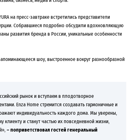
зайна, бизнеса, медиа и спорта.
YURA на пресс-завтраке встретились представители
Турции. Собравшиеся подробно обсудили вдохновляющую
аны развития бренда в России, уникальные особенности
 запоминающееся шоу, выстроенное вокруг разнообразной
ссийский рынок и вступаем в плодотворное
ентами. Enza Home стремится создавать гармоничные и
ражают индивидуальность каждого дома. Мы уверены,
у клиенту и станут частью их повседневной жизни,
й»,
– поприветствовал гостей генеральный