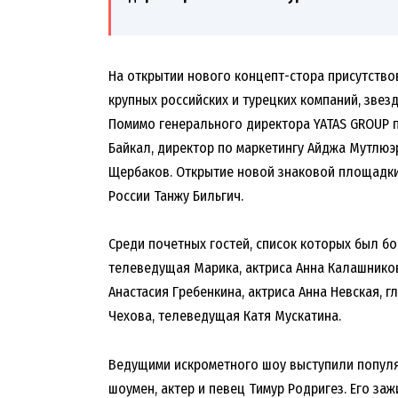
На открытии нового концепт-стора присутство
крупных российских и турецких компаний, звез
Помимо генерального директора YATAS GROUP
Байкал, директор по маркетингу Айджа Мутлюэ
Щербаков. Открытие новой знаковой площадк
России Танжу Бильгич.
Среди почетных гостей, список которых был бо
телеведущая Марика, актриса Анна Калашников
Анастасия Гребенкина, актриса Анна Невская, 
Чехова, телеведущая Катя Мускатина.
Ведущими искрометного шоу выступили популя
шоумен, актер и певец Тимур Родригез. Его з