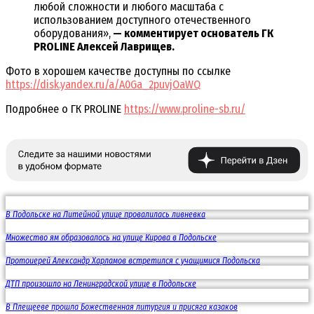
любой сложности и любого масштаба с
использованием доступного отечественного
оборудования»,
— комментирует основатель ГК
PROLINE Алексей Лаврищев.
Фото в хорошем качестве доступны по ссылке
https://disk.yandex.ru/a/A0Ga_2puvjOaWQ
Подробнее о ГК PROLINE
https://www.proline-sb.ru/
В Подольске на Литейной улице провалилась ливневка
Множество ям образовалось на улице Кирова в Подольске
Протоиерей Александр Харламов встретился с учащимися Подольска
ДТП произошло на Ленинградской улице в Подольске
В Плещееве прошла Божественная литургия и присяга казаков