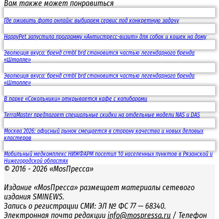
Вам также может понравиться
Где оживить фото онлайн: выбираем сервис под конкретную задачу
HappyPet запустила программу «Антистресс-визит» для собак и кошек на дому
Эволюция вкуса: бренд crmbl brd становится частью легендарного бренда
«Штолле»
Эволюция вкуса: бренд crmbl brd становится частью легендарного бренда
«Штолле»
В парке «Сокольники» открывается кафе с капибарами
TerraMaster предлагает специальные скидки на отдельные модели NAS и DAS
Москва 2026: офисный рынок смещается в сторону качества и новых деловых
кластеров
Мобильный медкомплекс НИЖФАРМ посетил 10 населенных пунктов в Рязанской и
Нижегородской областях
© 2016 - 2026 «MosПресса»
Издание «MosПресса» размещает материалы сетевого
издания SMINEWS.
Запись о регистрации СМИ: ЭЛ № ФС 77 — 68340.
Электронная почта редакции
info@mospressa.ru
/ Телефон