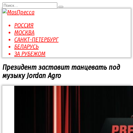
Перейти
Search
к
for:
содержанию
РОССИЯ
МОСКВА
САНКТ-ПЕТЕРБУРГ
БЕЛАРУСЬ
ЗА РУБЕЖОМ
Президент заставит танцевать под
музыку Jordan Agro