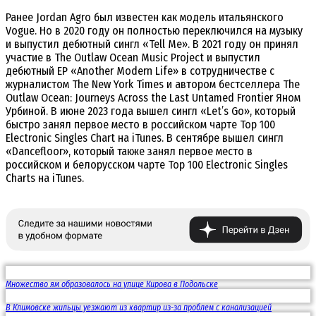
Ранее Jordan Agro был известен как модель итальянского
Vogue. Но в 2020 году он полностью переключился на музыку
и выпустил дебютный сингл «Tell Me». В 2021 году он принял
участие в The Outlaw Ocean Music Project и выпустил
дебютный EP «Another Modern Life» в сотрудничестве с
журналистом The New York Times и автором бестселлера The
Outlaw Ocean: Journeys Across the Last Untamed Frontier Яном
Урбиной. В июне 2023 года вышел сингл «Let’s Go», который
быстро занял первое место в российском чарте Top 100
Electronic Singles Chart на iTunes. В сентябре вышел сингл
«Dancefloor», который также занял первое место в
российском и белорусском чарте Top 100 Electronic Singles
Charts на iTunes.
Множество ям образовалось на улице Кирова в Подольске
В Климовске жильцы уезжают из квартир из-за проблем с канализацией