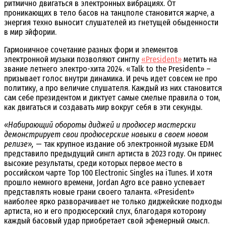
ритмично двигаться в электронных вибрациях. От
проникающих в тело басов на танцполе становится жарче, а
энергия техно выносит слушателей из гнетущей обыденности
в мир эйфории.
Гармоничное сочетание разных форм и элементов
электронной музыки позволяют синглу
«President»
метить на
звание летнего электро-хита 2024. «Talk to the President» –
призывает голос внутри динамика. И речь идет совсем не про
политику, а про величие слушателя. Каждый из них становится
сам себе президентом и диктует самые смелые правила о том,
как двигаться и создавать мир вокруг себя в эти секунды.
«Набирающий обороты диджей и продюсер мастерски
демонстрирует свои продюсерские навыки в своем новом
релизе»,
— так крупное издание об электронной музыке EDM
представило предыдущий сингл артиста в 2023 году. Он принес
высокие результаты, среди которых первое место в
российском чарте Top 100 Electronic Singles на iTunes. И хотя
прошло немного времени, Jordan Agro все равно успевает
представлять новые грани своего таланта. «President»
наиболее ярко разворачивает не только диджейские подходы
артиста, но и его продюсерский слух, благодаря которому
каждый басовый удар приобретает свой эфемерный смысл.