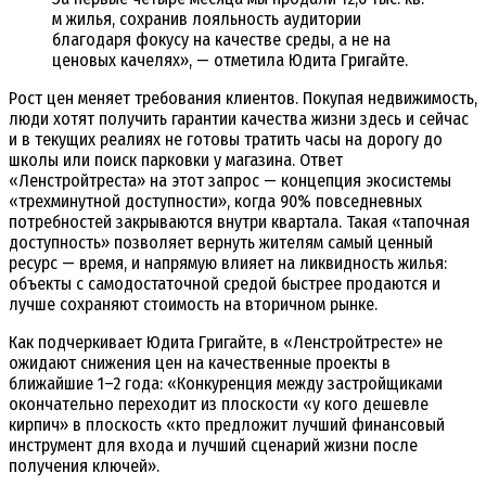
м жилья, сохранив лояльность аудитории
благодаря фокусу на качестве среды, а не на
ценовых качелях», — отметила Юдита Григайте.
Рост цен меняет требования клиентов. Покупая недвижимость,
люди хотят получить гарантии качества жизни здесь и сейчас
и в текущих реалиях не готовы тратить часы на дорогу до
школы или поиск парковки у магазина. Ответ
«Ленстройтреста» на этот запрос — концепция экосистемы
«трехминутной доступности», когда 90% повседневных
потребностей закрываются внутри квартала. Такая «тапочная
доступность» позволяет вернуть жителям самый ценный
ресурс — время, и напрямую влияет на ликвидность жилья:
объекты с самодостаточной средой быстрее продаются и
лучше сохраняют стоимость на вторичном рынке.
Как подчеркивает Юдита Григайте, в «Ленстройтресте» не
ожидают снижения цен на качественные проекты в
ближайшие 1–2 года: «Конкуренция между застройщиками
окончательно переходит из плоскости «у кого дешевле
кирпич» в плоскость «кто предложит лучший финансовый
инструмент для входа и лучший сценарий жизни после
получения ключей».