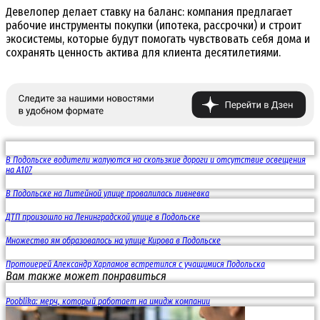
Девелопер делает ставку на баланс: компания предлагает
рабочие инструменты покупки (ипотека, рассрочки) и строит
экосистемы, которые будут помогать чувствовать себя дома и
сохранять ценность актива для клиента десятилетиями.
В Подольске водители жалуются на скользкие дороги и отсутствие освещения
на А107
В Подольске на Литейной улице провалилась ливневка
ДТП произошло на Ленинградской улице в Подольске
Множество ям образовалось на улице Кирова в Подольске
Протоиерей Александр Харламов встретился с учащимися Подольска
Вам также может понравиться
Pooblika: мерч, который работает на имидж компании