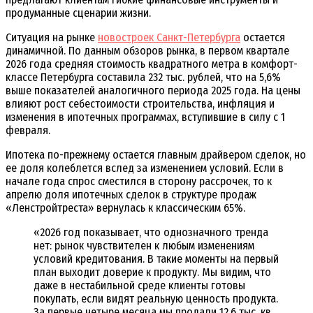
продуманные сценарии жизни.
Ситуация на рынке
новостроек Санкт-Петербурга
остается
динамичной. По данным обзоров рынка, в первом квартале
2026 года средняя стоимость квадратного метра в комфорт-
классе Петербурга составила 232 тыс. рублей, что на 5,6%
выше показателей аналогичного периода 2025 года. На цены
влияют рост себестоимости строительства, инфляция и
изменения в ипотечных программах, вступившие в силу с 1
февраля.
Ипотека по-прежнему остается главным драйвером сделок, но
ее доля колеблется вслед за изменением условий. Если в
начале года спрос сместился в сторону рассрочек, то к
апрелю доля ипотечных сделок в структуре продаж
«Ленстройтреста» вернулась к классическим 65%.
«2026 год показывает, что однозначного тренда
нет: рынок чувствителен к любым изменениям
условий кредитования. В такие моменты на первый
план выходит доверие к продукту. Мы видим, что
даже в нестабильной среде клиенты готовы
покупать, если видят реальную ценность продукта.
За первые четыре месяца мы продали 12,6 тыс. кв.