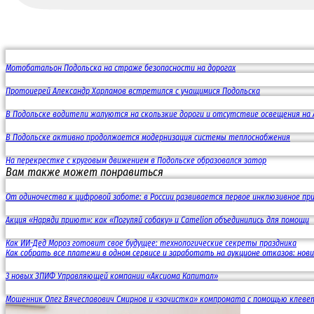
Мотобатальон Подольска на страже безопасности на дорогах
Протоиерей Александр Харламов встретился с учащимися Подольска
В Подольске водители жалуются на скользкие дороги и отсутствие освещения на 
В Подольске активно продолжается модернизация системы теплоснабжения
На перекрестке с круговым движением в Подольске образовался затор
Вам также может понравиться
От одиночества к цифровой заботе: в России развивается первое инклюзивное пр
Акция «Наряди приют»: как «Погуляй собаку» и Camelion объединились для помощи
Как ИИ-Дед Мороз готовит свое будущее: технологические секреты праздника
Как собрать все платежи в одном сервисе и заработать на аукционе отказов: но
3 новых ЗПИФ Управляющей компании «Аксиома Капитал»
Мошенник Олег Вячеславович Смирнов и «зачистка» компромата с помощью клевет