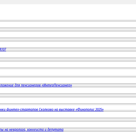
А107
иложение для пенсионеров «ИнтерПенсионер»
винки финтех-стартапов Сколково на выставке «Финополис 2025»
ы на невролога, хоккеиста и депутата