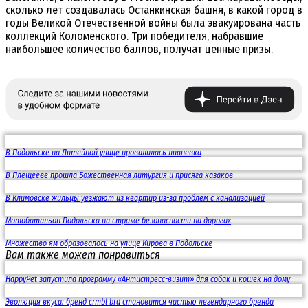
сколько лет создавалась Останкинская башня, в какой город в
годы Великой Отечественной войны была эвакуирована часть
коллекций Коломенского. Три победителя, набравшие
наибольшее количество баллов, получат ценные призы.
В Подольске на Литейной улице провалилась ливневка
В Плещееве прошла Божественная литургия и присяга казаков
В Климовске жильцы уезжают из квартир из-за проблем с канализацией
Мотобатальон Подольска на страже безопасности на дорогах
Множество ям образовалось на улице Кирова в Подольске
Вам также может понравиться
HappyPet запустила программу «Антистресс-визит» для собак и кошек на дому
Эволюция вкуса: бренд crmbl brd становится частью легендарного бренда