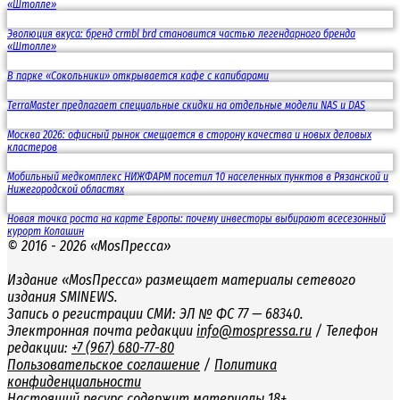
«Штолле»
Эволюция вкуса: бренд crmbl brd становится частью легендарного бренда
«Штолле»
В парке «Сокольники» открывается кафе с капибарами
TerraMaster предлагает специальные скидки на отдельные модели NAS и DAS
Москва 2026: офисный рынок смещается в сторону качества и новых деловых
кластеров
Мобильный медкомплекс НИЖФАРМ посетил 10 населенных пунктов в Рязанской и
Нижегородской областях
Новая точка роста на карте Европы: почему инвесторы выбирают всесезонный
курорт Колашин
© 2016 - 2026 «MosПресса»
Издание «MosПресса» размещает материалы сетевого
издания SMINEWS.
Запись о регистрации СМИ: ЭЛ № ФС 77 — 68340.
Электронная почта редакции
info@mospressa.ru
/ Телефон
редакции:
+7 (967) 680-77-80
Пользовательское соглашение
/
Политика
конфиденциальности
Настоящий ресурс содержит материалы 18+